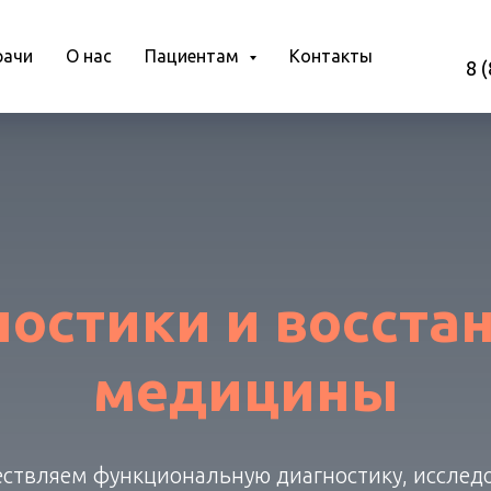
рачи
О нас
Пациентам
Контакты
8 
ностики и восста
медицины
ствляем функциональную диагностику, исслед